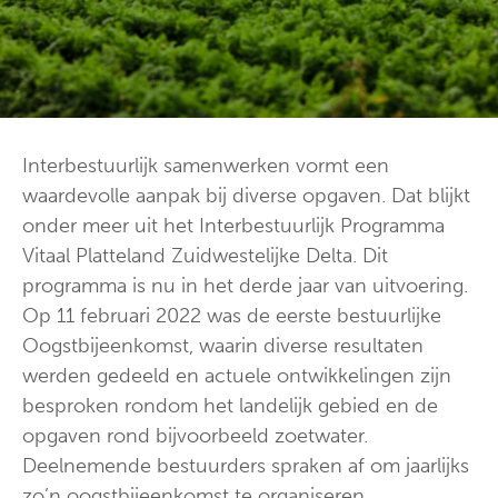
Interbestuurlijk samenwerken vormt een
waardevolle aanpak bij diverse opgaven. Dat blijkt
onder meer uit het Interbestuurlijk Programma
Vitaal Platteland Zuidwestelijke Delta. Dit
programma is nu in het derde jaar van uitvoering.
Op 11 februari 2022 was de eerste bestuurlijke
Oogstbijeenkomst, waarin diverse resultaten
werden gedeeld en actuele ontwikkelingen zijn
besproken rondom het landelijk gebied en de
opgaven rond bijvoorbeeld zoetwater.
Deelnemende bestuurders spraken af om jaarlijks
zo’n oogstbijeenkomst te organiseren.