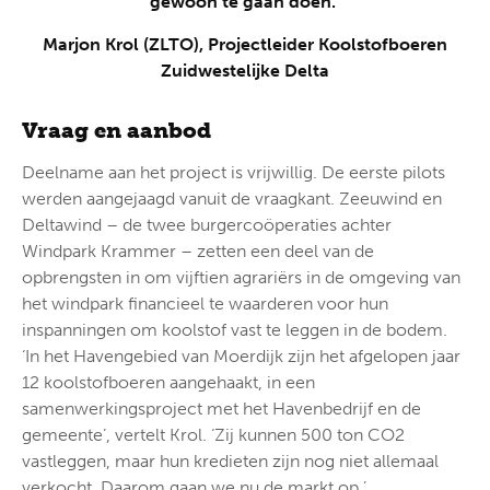
gewoon te gaan doen.’
Marjon Krol (ZLTO), Projectleider Koolstofboeren
Zuidwestelijke Delta
Vraag en aanbod
Deelname aan het project is vrijwillig. De eerste pilots
werden aangejaagd vanuit de vraagkant. Zeeuwind en
Deltawind – de twee burgercoöperaties achter
Windpark Krammer – zetten een deel van de
opbrengsten in om vijftien agrariërs in de omgeving van
het windpark financieel te waarderen voor hun
inspanningen om koolstof vast te leggen in de bodem.
‘In het Havengebied van Moerdijk zijn het afgelopen jaar
12 koolstofboeren aangehaakt, in een
samenwerkingsproject met het Havenbedrijf en de
gemeente’, vertelt Krol. ‘Zij kunnen 500 ton CO2
vastleggen, maar hun kredieten zijn nog niet allemaal
verkocht. Daarom gaan we nu de markt op.’