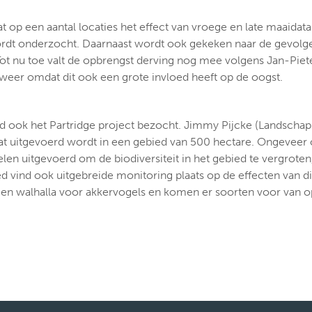
dat op een aantal locaties het effect van vroege en late maaidat
rdt onderzocht. Daarnaast wordt ook gekeken naar de gevolge
Tot nu toe valt de opbrengst derving nog mee volgens Jan-Pie
 weer omdat dit ook een grote invloed heeft op de oogst.
d ook het Partridge project bezocht. Jimmy Pijcke (Landscha
dat uitgevoerd wordt in een gebied van 500 hectare. Ongeveer
len uitgevoerd om de biodiversiteit in het gebied te vergrote
ied vind ook uitgebreide monitoring plaats op de effecten van d
en walhalla voor akkervogels en komen er soorten voor van ope