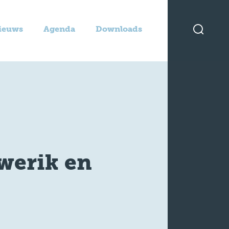
ieuws
Agenda
Downloads
werik en