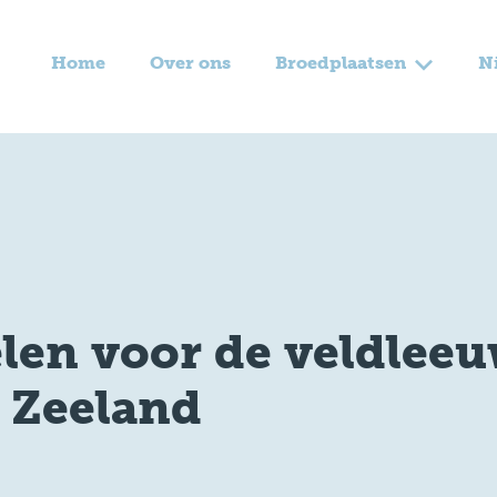
Home
Over ons
Broedplaatsen
N
len voor de veldleeu
n Zeeland