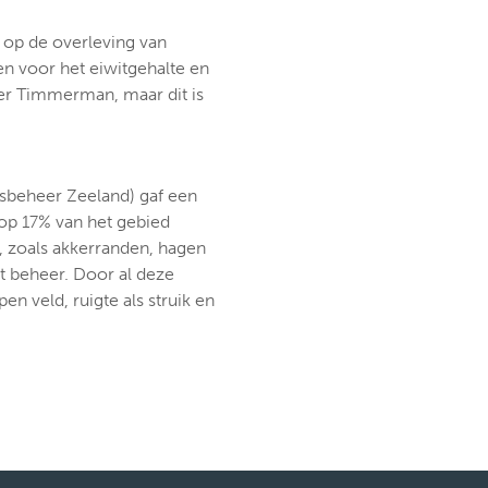
a op de overleving van
n voor het eiwitgehalte en
ter Timmerman, maar dit is
psbeheer Zeeland) gaf een
 op 17% van het gebied
n, zoals akkerranden, hagen
it beheer. Door al deze
n veld, ruigte als struik en