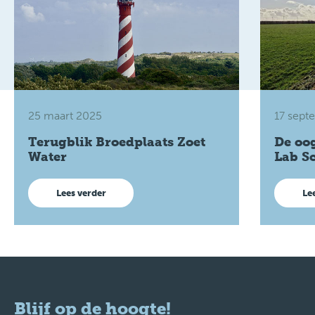
25 maart 2025
17 sept
Terugblik Broedplaats Zoet
De oog
Water
Lab S
Lees verder
Le
Blijf op de hoogte!