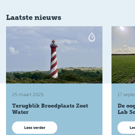
Laatste nieuws
25 maart 2025
17 sept
Terugblik Broedplaats Zoet
De oog
Water
Lab S
Lees verder
Le